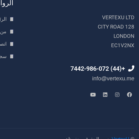
الروا
VERTEXU LTD
الرئ
128 CITY ROAD
من 
LONDON
اتصل
EC1V2NX
سجل
+(44) 7442-986-072
info@vertexu.me