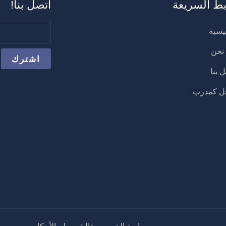
بط السريعة
اتصل بنا!
يسية
نحن
 بنا
 كمدرب