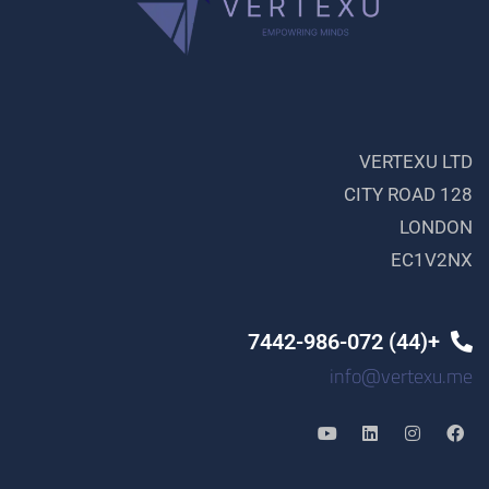
VERTEXU LTD
128 CITY ROAD
LONDON
EC1V2NX
+(44) 7442-986-072
info@vertexu.me