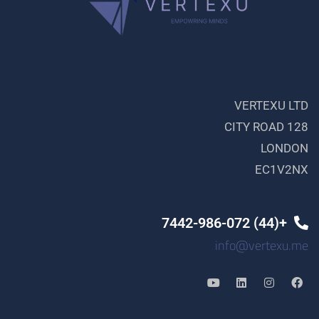
VERTEXU LTD
128 CITY ROAD
LONDON
EC1V2NX
+(44) 7442-986-072
info@vertexu.me