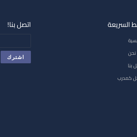
بط السريعة
اتصل بنا!
يسية
نحن
 بنا
 كمدرب