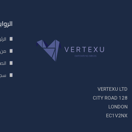
الروا
الرئ
من 
اتصل
سجل
VERTEXU LTD
128 CITY ROAD
LONDON
EC1V2NX