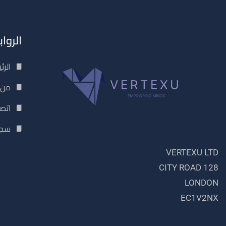
الروا
الرئ
من 
اتصل
سجل
VERTEXU LTD
128 CITY ROAD
LONDON
EC1V2NX