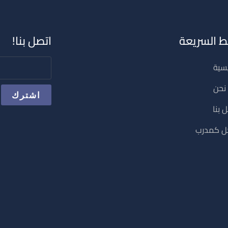
بط السريعة
اتصل بنا!
يسية
نحن
 بنا
 كمدرب