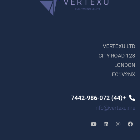
VERTEXU LTD
128 CITY ROAD
LONDON
EC1V2NX
+(44) 7442-986-072
info@vertexu.me