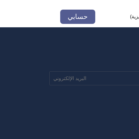
حسابي
يزية
)