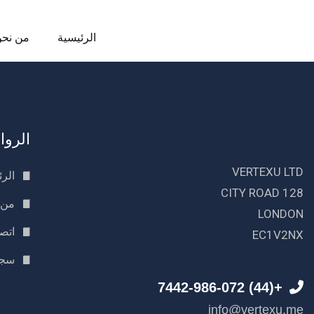
الرئيسية
من نح
الروا
VERTEXU LTD
الرئ
128 CITY ROAD
من 
LONDON
اتصل
EC1V2NX
سجل
+(44) 7442-986-072
info@vertexu.me